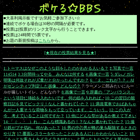
■大喜利掲示板です!お気軽ご参加下さい☆
■連続でボケる場合は30秒の間隔が必要です｡
■投票は[投票]のリンク文字から行うことできます｡
■投票は24時間で5票です｡
■お題の新規投稿は
こちら
から。
[★現在の投票結果を見る★]
1:トーマスはなぜこのような顔をしたのかわかる人いる？
2:写真で一言
114514
3:3分間待ってやる みんなは何する
4:画像で一言
5:ダレノガレ
明美は何故それが人糞だと分かったんですか？
6:「え、これが！？」AI
がセンシティブ判定した画像。どんなの？
7:ラーメン二郎みたいにルー
ルが厳しいトイレ。どんなの？
8:画像で一言
9:辞書の「アンバランス」
という項目に挿絵を入れたいです。何の絵を入れれば...
10:この翌日の観
察日記を見てビックリ！なんと書かれていた？
11:満員電車でおばあちゃ
んが一人重そうな荷物をもって立っています。こういう...
12:この人が
今、考えていることは何ですか？
13:他にどんな型があるか教えて下さい
14:「（ ）れ」 こんな標識あるの！？なんと書かれていた？
15:撮
り鉄がブチ切れ。何があった？
16:男の中の男が蜂の巣を駆除するときの
やり方
17:覆面レスラーをやったことがある人にしかわからないこと
18:
「もっとお客さんをイライラさせたい」と思ったトルコアイス屋がやっ