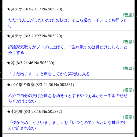
★メテオ (8/3-20:17 No.505378)
[投票]
ただ”うんこがしたいだけ”の奴は、そこら辺のトイレにでも行っと
け
★メテオ (8/3-20:27 No.505379)
[投票]
評論家気取りがブログに上げて、「垂れ流すのは糞だけにしろ」と
炎上する
★薄 (8/3-21:46 No.505380)
[投票]
「まだ出ます！」と申告してから第2波に入る
★パイ撃の虚塵 (8/3-22:36 No.505381)
[投票]
乙姫で自分の荒げた吐息を消そうとするやつぁ耳から一生水のせせ
らぎが消えない
★七色蛍 (8/3-23:16 No.505382)
[投票]
「便かため、くさいましまし」を「いつもので」みたいな排泄の仕
方は許されない