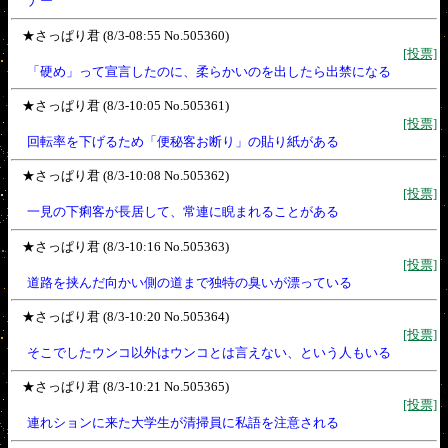
ナー
★さっぱり君 (8/3-08:55 No.505360)
[投票]
「硬め」って宣言したのに、柔らかいのを出したら出禁になる
★さっぱり君 (8/3-10:05 No.505361)
[投票]
回転率を下げるため「便秘客お断り」の貼り紙がある
★さっぱり君 (8/3-10:08 No.505362)
[投票]
一見の下痢客が長居して、常連に睨まれることがある
★さっぱり君 (8/3-10:16 No.505363)
[投票]
道路を挟んだ向かい側の道まで独特の臭いが漂っている
★さっぱり君 (8/3-10:20 No.505364)
[投票]
そこでしたウンコ以外はウンコとは言えない、という人もいる
★さっぱり君 (8/3-10:21 No.505365)
[投票]
連れションに来た大学生が清掃員に私語を注意される