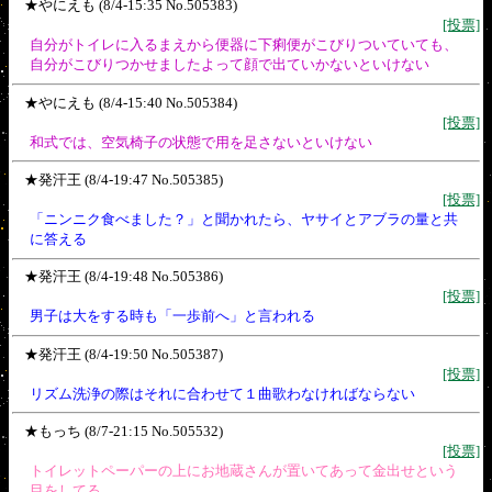
★やにえも (8/4-15:35 No.505383)
[投票]
自分がトイレに入るまえから便器に下痢便がこびりついていても、
自分がこびりつかせましたよって顔で出ていかないといけない
★やにえも (8/4-15:40 No.505384)
[投票]
和式では、空気椅子の状態で用を足さないといけない
★発汗王 (8/4-19:47 No.505385)
[投票]
「ニンニク食べました？」と聞かれたら、ヤサイとアブラの量と共
に答える
★発汗王 (8/4-19:48 No.505386)
[投票]
男子は大をする時も「一歩前へ」と言われる
★発汗王 (8/4-19:50 No.505387)
[投票]
リズム洗浄の際はそれに合わせて１曲歌わなければならない
★もっち (8/7-21:15 No.505532)
[投票]
トイレットペーパーの上にお地蔵さんが置いてあって金出せという
目をしてる