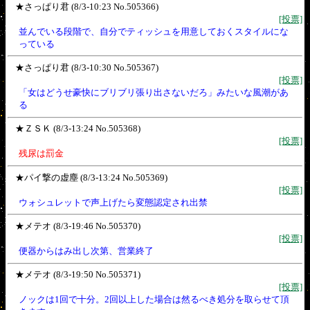
★さっぱり君 (8/3-10:23 No.505366)
[投票]
並んでいる段階で、自分でティッシュを用意しておくスタイルにな
っている
★さっぱり君 (8/3-10:30 No.505367)
[投票]
「女はどうせ豪快にブリブリ張り出さないだろ」みたいな風潮があ
る
★ＺＳＫ (8/3-13:24 No.505368)
[投票]
残尿は罰金
★パイ撃の虚塵 (8/3-13:24 No.505369)
[投票]
ウォシュレットで声上げたら変態認定され出禁
★メテオ (8/3-19:46 No.505370)
[投票]
便器からはみ出し次第、営業終了
★メテオ (8/3-19:50 No.505371)
[投票]
ノックは1回で十分。2回以上した場合は然るべき処分を取らせて頂