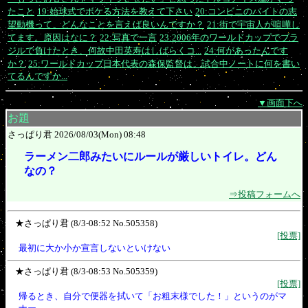
たこと
19:始球式でボケる方法を教えて下さい
20:コンビニのバイトの志
望動機って、どんなことを言えば良いんですか？
21:街で宇宙人が喧嘩し
てます。原因はなに？
22:写真で一言
23:2006年のワールドカップでブラ
ジルで負けたとき、何故中田英寿はしばらくコ...
24:何があったんです
か？
25:ワールドカップ日本代表の森保監督は、試合中ノートに何を書い
てるんですか...
▼画面下へ
お題
さっぱり君 2026/08/03(Mon) 08:48
ラーメン二郎みたいにルールが厳しいトイレ。どん
なの？
⇒投稿フォームへ
★さっぱり君 (8/3-08:52 No.505358)
[投票]
最初に大か小か宣言しないといけない
★さっぱり君 (8/3-08:53 No.505359)
[投票]
帰るとき、自分で便器を拭いて「お粗末様でした！」というのがマ