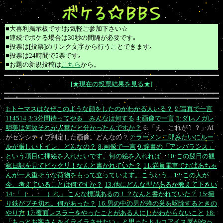
■大喜利掲示板です!お気軽ご参加下さい☆
■連続でボケる場合は30秒の間隔が必要です｡
■投票は[投票]のリンク文字から行うことできます｡
■投票は24時間で5票です｡
■お題の新規投稿は
こちら
から。
[★現在の投票結果を見る★]
1:トーマスはなぜこのような顔をしたのかわかる人いる？
2:写真で一言
114514
3:3分間待ってやる みんなは何する
4:画像で一言
5:ダレノガレ
明美は何故それが人糞だと分かったんですか？
6:「え、これが！？」AI
がセンシティブ判定した画像。どんなの？
7:ラーメン二郎みたいにルー
ルが厳しいトイレ。どんなの？
8:画像で一言
9:辞書の「アンバランス」
という項目に挿絵を入れたいです。何の絵を入れれば...
10:この翌日の観
察日記を見てビックリ！なんと書かれていた？
11:満員電車でおばあちゃ
んが一人重そうな荷物をもって立っています。こういう...
12:この人が
今、考えていることは何ですか？
13:他にどんな型があるか教えて下さい
14:「（ ）れ」 こんな標識あるの！？なんと書かれていた？
15:撮
り鉄がブチ切れ。何があった？
16:男の中の男が蜂の巣を駆除するときの
やり方
17:覆面レスラーをやったことがある人にしかわからないこと
18:
「もっとお客さんをイライラさせたい」と思ったトルコアイス屋がやっ