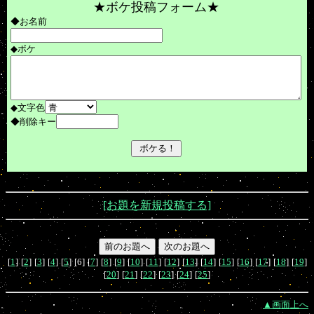
★ボケ投稿フォーム★
◆お名前
◆ボケ
◆文字色
◆削除キー
[お題を新規投稿する]
[
1
]
[
2
]
[
3
]
[
4
]
[
5
]
[6]
[
7
]
[
8
]
[
9
]
[
10
]
[
11
]
[
12
]
[
13
]
[
14
]
[
15
]
[
16
]
[
17
]
[
18
]
[
19
]
[
20
]
[
21
]
[
22
]
[
23
]
[
24
]
[
25
]
▲画面上へ