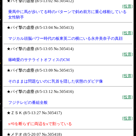
★パイ撃の虚塵 (8/5-13:02 No.505412)
[投票]
乗馬中に馬が歩いてる時のパターンで斜め前方に重心移動している
女性騎手
★パイ撃の虚塵 (8/5-13:04 No.505413)
[投票]
マジカル頭脳パワー時代の板東英二の横にいる永井美奈子の真顔
★パイ撃の虚塵 (8/5-13:05 No.505414)
[投票]
篠崎愛のサテライトオフィスのCM
★パイ撃の虚塵 (8/5-13:09 No.505415)
[投票]
そのままは問題ないのに乳首を隠した状態のダビデ像
★パイ撃の虚塵 (8/5-13:12 No.505416)
[投票]
フジテレビの番組全般
★ＺＳＫ (8/5-13:27 No.505417)
[投票]
x≠0を断らずに両辺をxで割っている
★メテオ (8/5-20:07 No.505418)