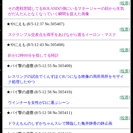
[投票]
その悪戦苦闘してるROLANDの側にいるマネージャーの顔から生気
がだんだんとなくなっていく瞬間を捉えた画像
★やにえも (8/5-12:37 No.505407)
[投票]
スクランブル交差点を両手をあげながら渡るイーロン・マスク
★やにえも (8/5-12:43 No.505408)
[投票]
針が12時00分を指してる時計
★パイ撃の虚塵 (8/5-12:55 No.505409)
[投票]
レスリングの試合でくんずほぐれつになる映像の局所局所をモザイ
ク処理したやつ
★パイ撃の虚塵 (8/5-12:56 No.505410)
[投票]
ウインナーを女性が口に運ぶシーン
★パイ撃の虚塵 (8/5-12:58 No.505411)
[投票]
ドラえもんのしずかちゃんスレで降臨した亀井静香の静止画