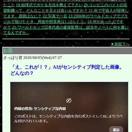
たこと
19:始球式でボケる方法を教えて下さい
20:コンビニのバイトの志
望動機って、どんなことを言えば良いんですか？
21:街で宇宙人が喧嘩し
てます。原因はなに？
22:写真で一言
23:2006年のワールドカップでブラ
ジルで負けたとき、何故中田英寿はしばらくコ...
24:何があったんです
か？
25:ワールドカップ日本代表の森保監督は、試合中ノートに何を書い
てるんですか...
▼画面下へ
お題
さっぱり君 2026/08/05(Wed) 07:27
「え、これが！？」AIがセンシティブ判定した画像。
どんなの？